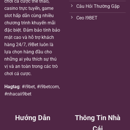
chơi cá cược thể thao,
Câu Hỏi Thường Gặp
casino trực tuyến, game
slot hấp dẫn cùng nhiều
Ceo I9BET
chương trình khuyến mãi
đặc biệt. Đảm bảo tính bảo
mật cao và hỗ trợ khách
hàng 24/7, i9Bet luôn là
lựa chọn hàng đầu cho
những ai yêu thích sự thú
vị và an toàn trong các trò
chơi cá cược.
Hagtag
:
#i9bet, #i9betcom,
#nhacaii9bet
Hướng Dẫn
Thông Tin Nhà
Cái