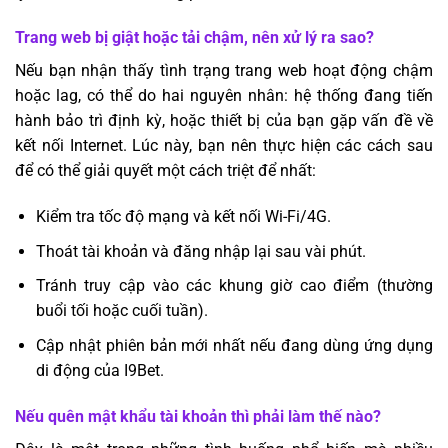
Trang web bị giật hoặc tải chậm, nên xử lý ra sao?
Nếu bạn nhận thấy tình trạng trang web hoạt động chậm
hoặc lag, có thể do hai nguyên nhân: hệ thống đang tiến
hành bảo trì định kỳ, hoặc thiết bị của bạn gặp vấn đề về
kết nối Internet. Lúc này, bạn nên thực hiện các cách sau
để có thể giải quyết một cách triệt để nhất:
Kiểm tra tốc độ mạng và kết nối Wi-Fi/4G.
Thoát tài khoản và đăng nhập lại sau vài phút.
Tránh truy cập vào các khung giờ cao điểm (thường
buổi tối hoặc cuối tuần).
Cập nhật phiên bản mới nhất nếu đang dùng ứng dụng
di động của I9Bet.
Nếu quên mật khẩu tài khoản thì phải làm thế nào?