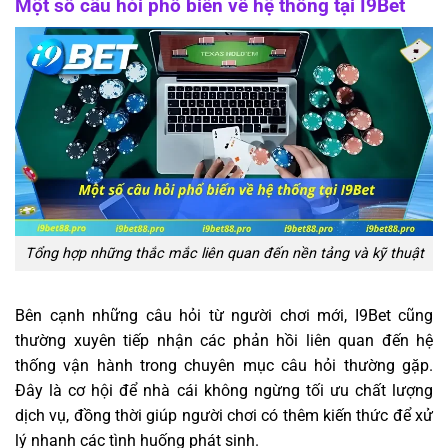
Một số câu hỏi phổ biến về hệ thống tại I9Bet
Tổng hợp những thắc mắc liên quan đến nền tảng và kỹ thuật
Bên cạnh những câu hỏi từ người chơi mới, I9Bet cũng
thường xuyên tiếp nhận các phản hồi liên quan đến hệ
thống vận hành trong chuyên mục câu hỏi thường gặp.
Đây là cơ hội để nhà cái không ngừng tối ưu chất lượng
dịch vụ, đồng thời giúp người chơi có thêm kiến thức để xử
lý nhanh các tình huống phát sinh.