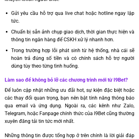
Gửi yêu cầu hỗ trợ qua live chat hoặc hotline ngay lập
tức.
Chuẩn bị sẵn ảnh chụp giao dịch, thời gian thực hiện và
thông tin ngân hàng để CSKH xử lý nhanh hơn.
Trong trường hợp lỗi phát sinh từ hệ thống, nhà cái sẽ
hoàn trả đúng số tiền và có chính sách hỗ trợ người
dùng tùy theo từng tình huống.
Làm sao để không bỏ lỡ các chương trình mới từ I9Bet?
Để luôn cập nhật những ưu đãi hot, sự kiện đặc biệt hoặc
các thay đổi quan trọng, bạn nên bật tính năng thông báo
qua email và ứng dụng. Ngoài ra, các kênh như Zalo,
Telegram, hoặc Fanpage chính thức của I9Bet cũng thường
xuyên đăng tải tin tức mới nhất.
Những thông tin được tổng hợp ở trên chính là lời giải đáp