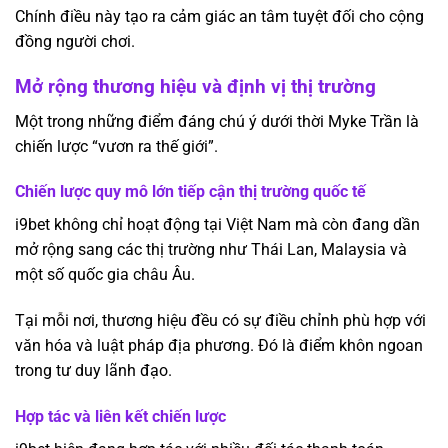
Chính điều này tạo ra cảm giác an tâm tuyệt đối cho cộng
đồng người chơi.
Mở rộng thương hiệu và định vị thị trường
Một trong những điểm đáng chú ý dưới thời Myke Trần là
chiến lược “vươn ra thế giới”.
Chiến lược quy mô lớn tiếp cận thị trường quốc tế
i9bet không chỉ hoạt động tại Việt Nam mà còn đang dần
mở rộng sang các thị trường như Thái Lan, Malaysia và
một số quốc gia châu Âu.
Tại mỗi nơi, thương hiệu đều có sự điều chỉnh phù hợp với
văn hóa và luật pháp địa phương. Đó là điểm khôn ngoan
trong tư duy lãnh đạo.
Hợp tác và liên kết chiến lược