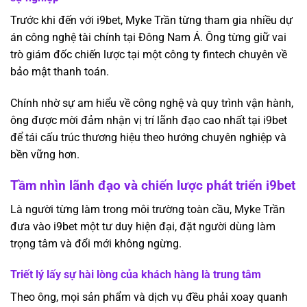
Trước khi đến với i9bet, Myke Trần từng tham gia nhiều dự
án công nghệ tài chính tại Đông Nam Á. Ông từng giữ vai
trò giám đốc chiến lược tại một công ty fintech chuyên về
bảo mật thanh toán.
Chính nhờ sự am hiểu về công nghệ và quy trình vận hành,
ông được mời đảm nhận vị trí lãnh đạo cao nhất tại i9bet
để tái cấu trúc thương hiệu theo hướng chuyên nghiệp và
bền vững hơn.
Tầm nhìn lãnh đạo và chiến lược phát triển i9bet
Là người từng làm trong môi trường toàn cầu, Myke Trần
đưa vào i9bet một tư duy hiện đại, đặt người dùng làm
trọng tâm và đổi mới không ngừng.
Triết lý lấy sự hài lòng của khách hàng là trung tâm
Theo ông, mọi sản phẩm và dịch vụ đều phải xoay quanh