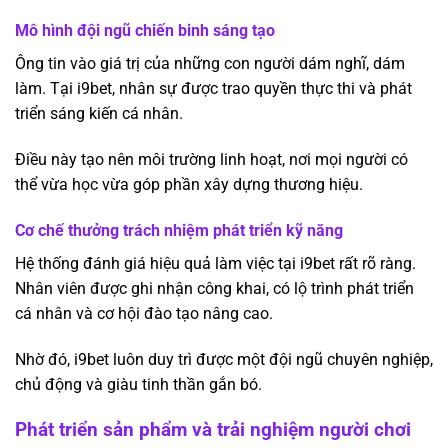
Mô hình đội ngũ chiến binh sáng tạo
Ông tin vào giá trị của những con người dám nghĩ, dám
làm. Tại i9bet, nhân sự được trao quyền thực thi và phát
triển sáng kiến cá nhân.
Điều này tạo nên môi trường linh hoạt, nơi mọi người có
thể vừa học vừa góp phần xây dựng thương hiệu.
Cơ chế thưởng trách nhiệm phát triển kỹ năng
Hệ thống đánh giá hiệu quả làm việc tại i9bet rất rõ ràng.
Nhân viên được ghi nhận công khai, có lộ trình phát triển
cá nhân và cơ hội đào tạo nâng cao.
Nhờ đó, i9bet luôn duy trì được một đội ngũ chuyên nghiệp,
chủ động và giàu tinh thần gắn bó.
Phát triển sản phẩm và trải nghiệm người chơi