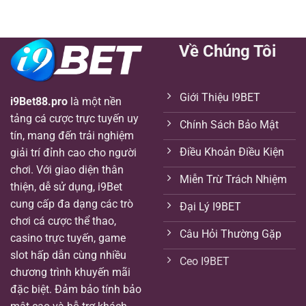
Về Chúng Tôi
Giới Thiệu I9BET
i9Bet88.pro
là một nền
tảng cá cược trực tuyến uy
Chính Sách Bảo Mật
tín, mang đến trải nghiệm
Điều Khoản Điều Kiện
giải trí đỉnh cao cho người
chơi. Với giao diện thân
Miễn Trừ Trách Nhiệm
thiện, dễ sử dụng, i9Bet
cung cấp đa dạng các trò
Đại Lý I9BET
chơi cá cược thể thao,
Câu Hỏi Thường Gặp
casino trực tuyến, game
slot hấp dẫn cùng nhiều
Ceo I9BET
chương trình khuyến mãi
đặc biệt. Đảm bảo tính bảo