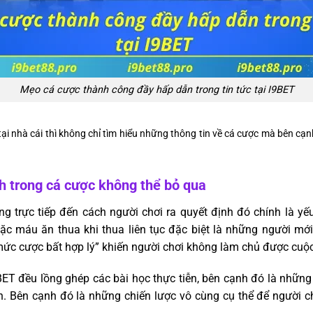
Mẹo cá cược thành công đầy hấp dẫn trong tin tức tại I9BET
 tại nhà cái thì không chỉ tìm hiểu những thông tin về cá cược mà bên c
nh trong cá cược không thể bỏ qua
 trực tiếp đến cách người chơi ra quyết định đó chính là yếu 
oặc máu ăn thua khi thua liên tục đặc biệt là những người m
 mức cược bất hợp lý” khiến người chơi không làm chủ được cuộc
9BET đều lồng ghép các bài học thực tiễn, bên cạnh đó là những
ân. Bên cạnh đó là những chiến lược vô cùng cụ thể để người 