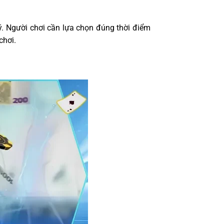
ý. Người chơi cần lựa chọn đúng thời điểm
chơi.