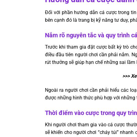
Đối với phần hướng dẫn cá cược trong tin
bên cạnh đó là trang bị kỹ năng tư duy, ph
Nắm rõ nguyên tắc và quy trình c
Trước khi tham gia đặt cược bất kỳ trò ch
điều đầu tiên người chơi cần phải nắm. Ng
rút thưởng sẽ giúp hạn chế những sai lầm
>>> X
Ngoài ra người chơi cần phải hiểu các loạ
được những hình thức phù hợp với những 
Thời điểm vào cược trong quy trìn
Khi người chơi tham gia vào cá cược thườ
sẽ khiến cho người chơi “cháy túi” nhanh