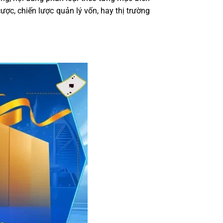
ợc, chiến lược quản lý vốn, hay thị trường