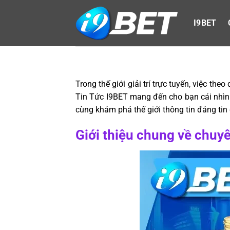
Bỏ
qua
I9BET
nội
dung
Trong thế giới giải trí trực tuyến, việc th
Tin Tức I9BET mang đến cho bạn cái nhìn 
cùng khám phá thế giới thông tin đáng tin
Giới thiệu chung về chuy