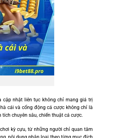
à cập nhật liên tục không chỉ mang giá trị
nhà cái và cổng động cá cược không chỉ là
 tích chuyên sâu, chiến thuật cá cược.
chơi kỳ cựu, từ những người chỉ quan tâm
ràng, nội dung phân loại theo từng mục đích