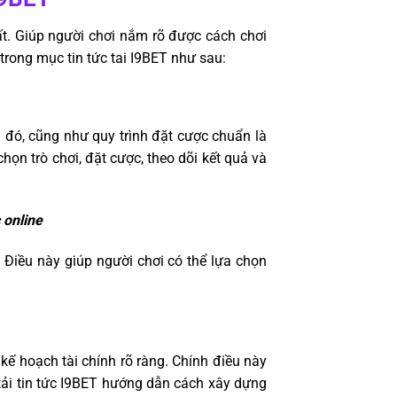
ất. Giúp người chơi nắm rõ được cách chơi
trong mục tin tức tai I9BET như sau:
i đó, cũng như quy trình đặt cược chuẩn là
ọn trò chơi, đặt cược, theo dõi kết quả và
 online
. Điều này giúp người chơi có thể lựa chọn
ế hoạch tài chính rõ ràng. Chính điều này
tải tin tức I9BET hướng dẫn cách xây dựng