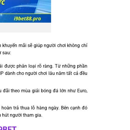
h khuyến mãi sẽ giúp người chơi không chỉ
ư sau:
cái được phân loại rõ ràng. Từ những phần
IP dành cho người chơi lâu năm tất cả đều
 đãi theo mùa giải bóng đá lớn như Euro,
 hoàn trả thua lỗ hàng ngày. Bên cạnh đó
 hút người tham gia.
I9BET