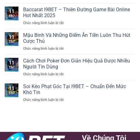
Đá
Gà
Baccarat I9BET – Thiên Đường Game Bài Online
11
Cựa
Hot Nhất 2025
Th7
Sắt
Chức năng bình luận bị tắt
ở
Tại
Baccarat
I9BET
I9BET
Mậu Binh Và Những Điểm Ăn Tiền Luôn Thu Hút
–
11
–
Vào
Cược Thủ
Th7
Thiên
Cược
Chức năng bình luận bị tắt
ở
Đường
Trực
Mậu
Game
Tiếp
Binh
Cách Chơi Poker Đơn Giản Hiệu Quả Được Nhiều
Bài
Trúng
11
Và
Online
Người Tin Dùng
Liền
Th7
Những
Hot
Tay
Chức năng bình luận bị tắt
ở
Điểm
Nhất
Cách
Ăn
2025
Chơi
Soi Kèo Phạt Góc Tại I9BET – Chuẩn Đến Mức
Tiền
11
Poker
Luôn
Khó Tin
Th7
Đơn
Thu
Chức năng bình luận bị tắt
ở
Giản
Hút
Soi
Hiệu
Cược
Kèo
Quả
Thủ
Phạt
Được
Góc
Nhiều
Tại
Người
I9BET
Tin
Về Chúng Tôi
–
Dùng