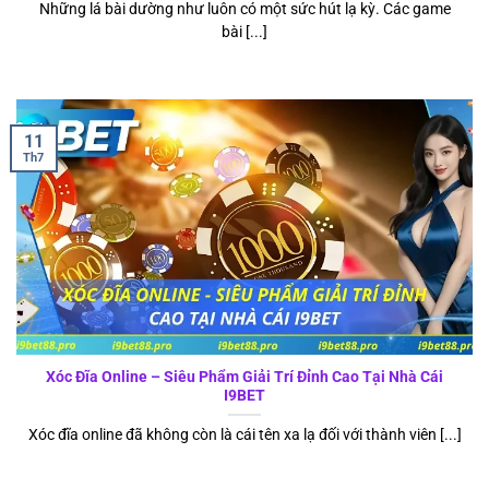
Những lá bài dường như luôn có một sức hút lạ kỳ. Các game
bài [...]
11
Th7
Xóc Đĩa Online – Siêu Phẩm Giải Trí Đỉnh Cao Tại Nhà Cái
I9BET
Xóc đĩa online đã không còn là cái tên xa lạ đối với thành viên [...]