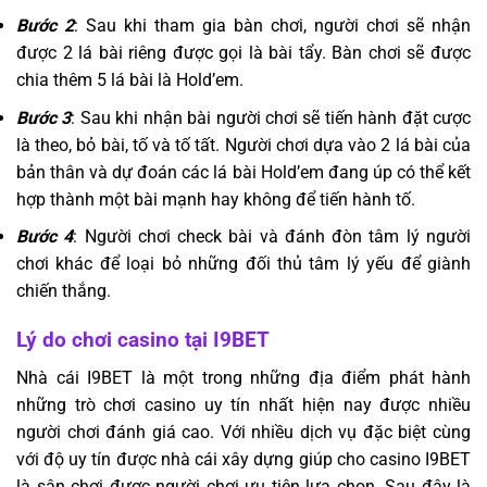
Bước 2
: Sau khi tham gia bàn chơi, người chơi sẽ nhận
được 2 lá bài riêng được gọi là bài tẩy. Bàn chơi sẽ được
chia thêm 5 lá bài là Hold’em.
Bước 3
: Sau khi nhận bài người chơi sẽ tiến hành đặt cược
là theo, bỏ bài, tố và tố tất. Người chơi dựa vào 2 lá bài của
bản thân và dự đoán các lá bài Hold’em đang úp có thể kết
hợp thành một bài mạnh hay không để tiến hành tố.
Bước 4
: Người chơi check bài và đánh đòn tâm lý người
chơi khác để loại bỏ những đối thủ tâm lý yếu để giành
chiến thắng.
Lý do chơi casino tại I9BET
Nhà cái I9BET là một trong những địa điểm phát hành
những trò chơi casino uy tín nhất hiện nay được nhiều
người chơi đánh giá cao. Với nhiều dịch vụ đặc biệt cùng
với độ uy tín được nhà cái xây dựng giúp cho casino I9BET
là sân chơi được người chơi ưu tiên lựa chọn. Sau đây là