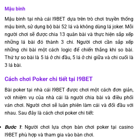
Mậu binh
Mậu binh tại nhà cái I9BET dựa trên trò chơi truyền thống
mậu binh, sử dụng bộ bài 52 lá và không dùng lá joker. Mỗi
người chơi sẽ được chia 13 quân bài và thực hiện sắp xếp
những lá bài đó thành 3 chi. Người chơi cần sắp xếp
những chi bài một cách logic để chiến thắng khi so bài.
Thứ tự so bài là 5 lá ở chi đầu, 5 lá ở chi giữa và chi cuối là
3 lá bài.
Cách chơi Poker chi tiết tại I9BET
Bài poker tại nhà cái I9BET được chơi một cách đơn giản,
với nhiệm vụ của nhà cái là người chia bài và điều phối
ván chơi. Người chơi sẽ luân phiên làm cái và đối đầu với
nhau. Sau đây là cách chơi poker chi tiết:
Bước 1
: Người chơi lựa chọn bàn chơi poker tại casino
I9BET phù hợp và tham gia vào bàn chơi.