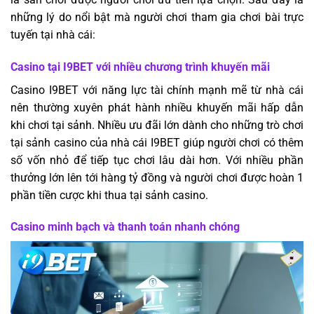
những lý do nổi bật mà người chơi tham gia chơi bài trực
tuyến tại nhà cái:
Casino tại I9BET với nhiều chương trình khuyến mãi
Casino I9BET với năng lực tài chính mạnh mẽ từ nhà cái
nên thường xuyên phát hành nhiều khuyến mãi hấp dẫn
khi chơi tại sảnh. Nhiều ưu đãi lớn dành cho những trò chơi
tại sảnh casino của nhà cái I9BET giúp người chơi có thêm
số vốn nhỏ để tiếp tục chơi lâu dài hơn. Với nhiều phần
thưởng lớn lên tới hàng tỷ đồng và người chơi được hoàn 1
phần tiền cược khi thua tại sảnh casino.
Casino minh bạch và thanh toán nhanh chóng