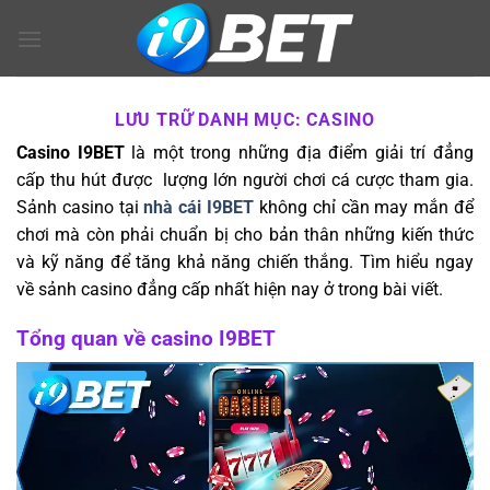
Bỏ
qua
nội
dung
LƯU TRỮ DANH MỤC:
CASINO
Casino I9BET
là một trong những địa điểm giải trí đẳng
cấp thu hút được lượng lớn người chơi cá cược tham gia.
Sảnh casino tại
nhà cái I9BET
không chỉ cần may mắn để
chơi mà còn phải chuẩn bị cho bản thân những kiến thức
và kỹ năng để tăng khả năng chiến thắng. Tìm hiểu ngay
về sảnh casino đẳng cấp nhất hiện nay ở trong bài viết.
Tổng quan về casino I9BET