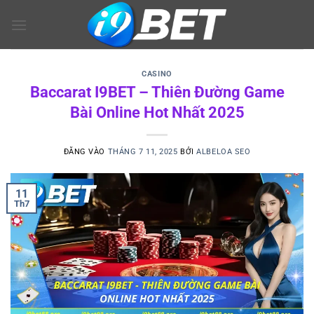
Bỏ
qua
nội
dung
CASINO
Baccarat I9BET – Thiên Đường Game
Bài Online Hot Nhất 2025
ĐĂNG VÀO
THÁNG 7 11, 2025
BỞI
ALBELOA SEO
11
Th7