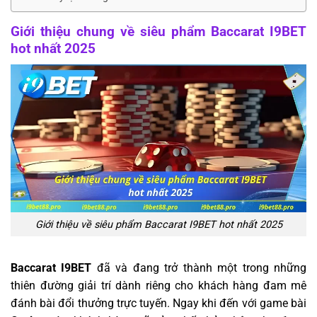
Giới thiệu chung về siêu phẩm Baccarat I9BET
hot nhất 2025
Giới thiệu về siêu phẩm Baccarat I9BET hot nhất 2025
Baccarat I9BET
đã và đang trở thành một trong những
thiên đường giải trí dành riêng cho khách hàng đam mê
đánh bài đổi thưởng trực tuyến. Ngay khi đến với game bài