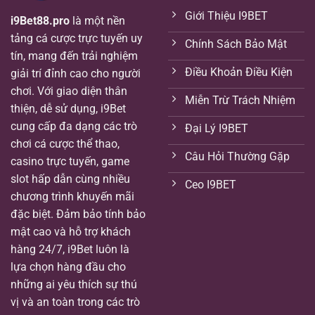
Mức
Giới Thiệu I9BET
Khó
i9Bet88.pro
là một nền
Tin
tảng cá cược trực tuyến uy
Chính Sách Bảo Mật
tín, mang đến trải nghiệm
Điều Khoản Điều Kiện
giải trí đỉnh cao cho người
chơi. Với giao diện thân
Miễn Trừ Trách Nhiệm
thiện, dễ sử dụng, i9Bet
cung cấp đa dạng các trò
Đại Lý I9BET
chơi cá cược thể thao,
Câu Hỏi Thường Gặp
casino trực tuyến, game
slot hấp dẫn cùng nhiều
Ceo I9BET
chương trình khuyến mãi
đặc biệt. Đảm bảo tính bảo
mật cao và hỗ trợ khách
hàng 24/7, i9Bet luôn là
lựa chọn hàng đầu cho
những ai yêu thích sự thú
vị và an toàn trong các trò