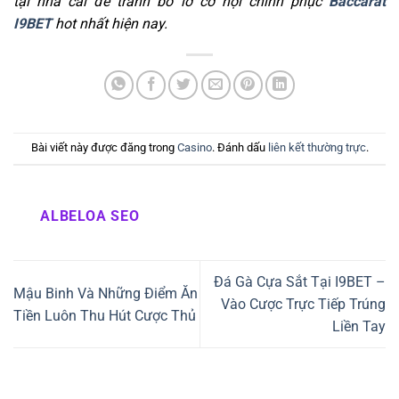
tại nhà cái để tránh bỏ lỡ cơ hội chinh phục
Baccarat
I9BET
hot nhất hiện nay.
Bài viết này được đăng trong
Casino
. Đánh dấu
liên kết thường trực
.
ALBELOA SEO
Đá Gà Cựa Sắt Tại I9BET –
Mậu Binh Và Những Điểm Ăn
Vào Cược Trực Tiếp Trúng
Tiền Luôn Thu Hút Cược Thủ
Liền Tay