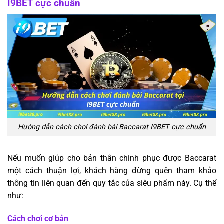
I9BET cực chuẩn
Hướng dẫn cách chơi đánh bài Baccarat I9BET cực chuẩn
Nếu muốn giúp cho bản thân chinh phục được Baccarat
một cách thuận lợi, khách hàng đừng quên tham khảo
thông tin liên quan đến quy tắc của siêu phẩm này. Cụ thể
như:
Cách chơi cơ bản