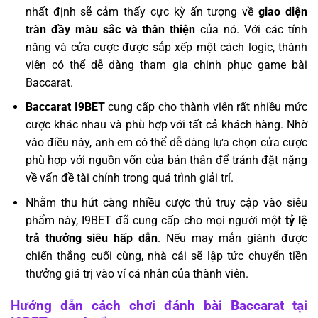
nhất định sẽ cảm thấy cực kỳ ấn tượng về
giao diện
tràn đầy màu sắc và thân thiện
của nó. Với các tính
năng và cửa cược được sắp xếp một cách logic, thành
viên có thể dễ dàng tham gia chinh phục game bài
Baccarat.
Baccarat I9BET
cung cấp cho thành viên rất nhiều mức
cược khác nhau và phù hợp với tất cả khách hàng. Nhờ
vào điều này, anh em có thể dễ dàng lựa chọn cửa cược
phù hợp với nguồn vốn của bản thân để tránh đặt nặng
về vấn đề tài chính trong quá trình giải trí.
Nhằm thu hút càng nhiều cược thủ truy cập vào siêu
phẩm này, I9BET đã cung cấp cho mọi người một
tỷ lệ
trả thưởng siêu hấp dẫn
. Nếu may mắn giành được
chiến thắng cuối cùng, nhà cái sẽ lập tức chuyển tiền
thưởng giá trị vào ví cá nhân của thành viên.
Hướng dẫn cách chơi đánh bài Baccarat tại