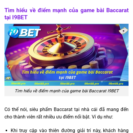
Tìm hiểu về điểm mạnh của game bài Baccarat
tại I9BET
Tìm hiểu về điểm mạnh của game bài Baccarat I9BET
Có thể nói, siêu phẩm Baccarat tại nhà cái đã mang đến
cho thành viên rất nhiều ưu điểm nổi bật. Ví dụ như:
Khi truy cập vào thiên đường giải trí này, khách hàng