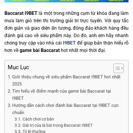
Baccarat I9BET
là một trong những cụm từ khóa đang làm
mưa làm gió trên thị trường giải trí trực tuyến. Với quy tắc
đơn giản và giao diện ấn tượng, đông đảo khách hàng đều
đánh giá cao về siêu phẩm này. Do đó, anh em hãy nhanh
chóng truy cập vào nhà cái
I9BET
để giúp bản thân hiểu rõ
hơn về
game bài Baccarat
hot nhất mọi thời đại.
Mục Lục
Giới thiệu chung về siêu phẩm Baccarat I9BET hot nhất
2025
Tìm hiểu về điểm mạnh của game bài Baccarat tại
I9BET
Hướng dẫn cách chơi đánh bài Baccarat tại I9BET cực
chuẩn
Cách chơi cơ bản
Giá trị của lá bài trong Baccarat I9BET
Tỷ lệ thưởng