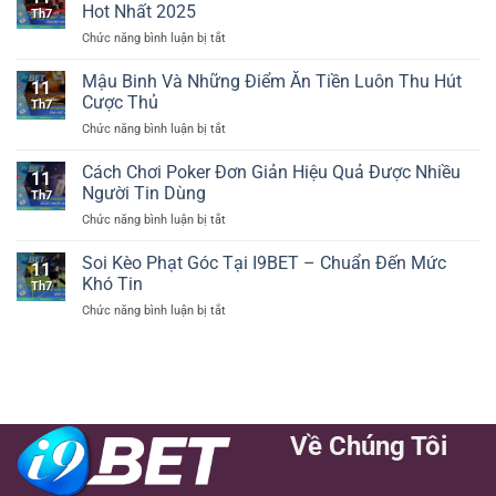
Cựa
Hot Nhất 2025
Th7
Sắt
Chức năng bình luận bị tắt
ở
Tại
Baccarat
I9BET
I9BET
Mậu Binh Và Những Điểm Ăn Tiền Luôn Thu Hút
–
11
–
Vào
Cược Thủ
Th7
Thiên
Cược
Chức năng bình luận bị tắt
ở
Đường
Trực
Mậu
Game
Tiếp
Binh
Cách Chơi Poker Đơn Giản Hiệu Quả Được Nhiều
Bài
Trúng
11
Và
Online
Người Tin Dùng
Liền
Th7
Những
Hot
Tay
Chức năng bình luận bị tắt
ở
Điểm
Nhất
Cách
Ăn
2025
Chơi
Soi Kèo Phạt Góc Tại I9BET – Chuẩn Đến Mức
Tiền
11
Poker
Luôn
Khó Tin
Th7
Đơn
Thu
Chức năng bình luận bị tắt
ở
Giản
Hút
Soi
Hiệu
Cược
Kèo
Quả
Thủ
Phạt
Được
Góc
Nhiều
Tại
Người
I9BET
Tin
Về Chúng Tôi
–
Dùng
Chuẩn
Đến