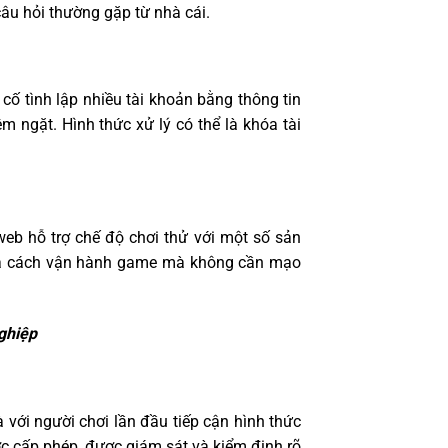
âu hỏi thường gặp từ nhà cái.
cố tình lập nhiều tài khoản bằng thông tin
m ngặt. Hình thức xử lý có thể là khóa tài
web hỗ trợ chế độ chơi thử với một số sản
ng và cách vận hành game mà không cần mạo
nghiệp
 với người chơi lần đầu tiếp cận hình thức
ợc cấp phép, được giám sát và kiểm định rõ