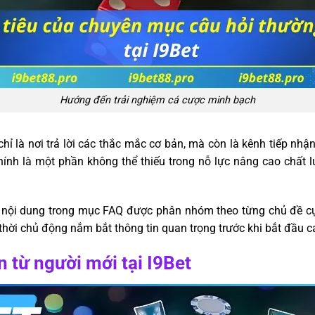
Hướng đến trải nghiệm cá cược minh bạch
chỉ là nơi trả lời các thắc mắc cơ bản, mà còn là kênh tiếp nhậ
ính là một phần không thể thiếu trong nỗ lực nâng cao chất 
c nội dung trong mục FAQ được phân nhóm theo từng chủ đề cụ
 thời chủ động nắm bắt thông tin quan trọng trước khi bắt đầu c
 từ người mới tại I9Bet