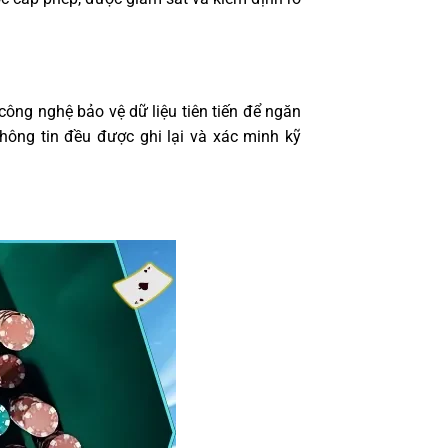
công nghệ bảo vệ dữ liệu tiên tiến để ngăn
hông tin đều được ghi lại và xác minh kỹ