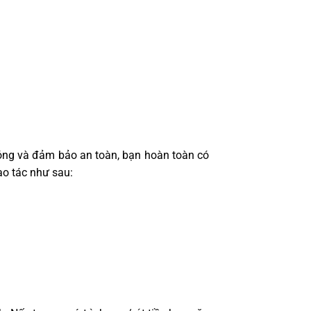
hóng và đảm bảo an toàn, bạn hoàn toàn có
hao tác như sau: