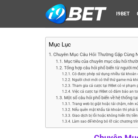
Bỏ
qua
I9BET
nội
dung
Mục Lục
Chuyên Mục Câu Hỏi Thường Gặp Cùng Nh
Mục tiêu của chuyên mục câu hỏi thườn
Tổng hợp câu hỏi phổ biến từ người mới
Có được phép sử dụng nhiều tài khoản c
Người chơi mới có thể thử game mà kh
Tham gia cá cược tại I9Bet có vi phạm
Việc cá cược tại I9Bet có đảm bảo an 
Một số câu hỏi phổ biến về hệ thống tại
Trang web bị giật hoặc tải chậm, nên xử
Nếu quên mật khẩu tài khoản thì phải 
Giao dịch bị lỗi hoặc không hiển thị tiề
Làm sao để không bỏ lỡ các chương trìn