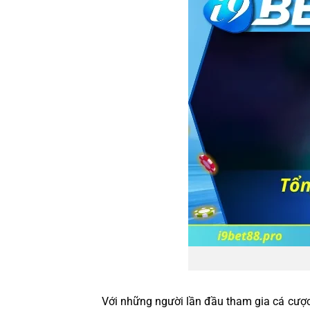
Với những người lần đầu tham gia cá cược 